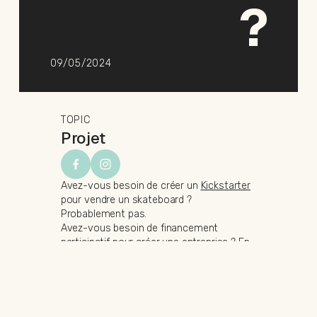
?
09/05/2024
TOPIC
Projet
Avez-vous besoin de créer un
Kickstarter
pour vendre un skateboard ?
Probablement pas.
Avez-vous besoin de financement
participatif pour créer une entreprise ? En
réalité, non.
Mais lancer un Kickstarter est-il une façon
fantastique de présenter un excellent
produit à un excellent prix ?
Oui,
absolument.